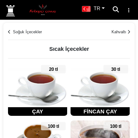
TR
Soğuk İçecekler
Kahvaltı
Sıcak İçecekler
20 tl
30 tl
ÇAY
FİNCAN ÇAY
100 tl
100 tl