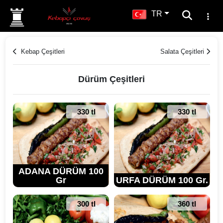
TR
Kebap Çeşitleri
Salata Çeşitleri
Dürüm Çeşitleri
330 tl
330 tl
ADANA DÜRÜM 100
Gr
URFA DÜRÜM 100 Gr.
300 tl
360 tl