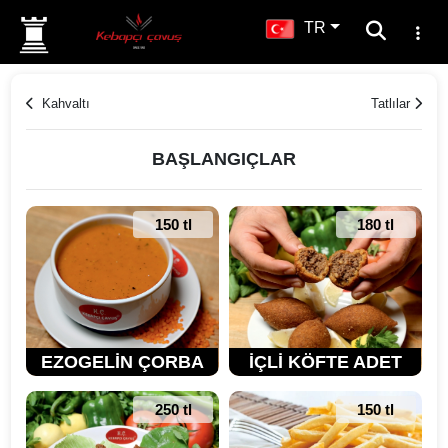
TR
Kahvaltı
Tatlılar
BAŞLANGIÇLAR
150 tl
180 tl
EZOGELİN ÇORBA
İÇLİ KÖFTE ADET
250 tl
150 tl