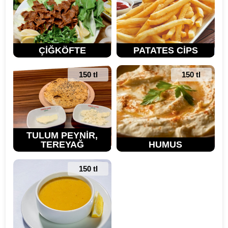
ÇİĞKÖFTE
PATATES CİPS
150 tl
150 tl
TULUM PEYNİR,
TEREYAĞ
HUMUS
150 tl